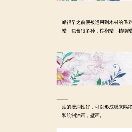
蜡很早之前便被运用到木材的保
蜡，包含很多种，棕榈蜡，植物
油的浸润性好，可以形成膜来隔
和绘制油画，壁画。