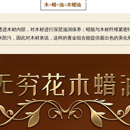
木+蜡+油=木蜡油
透进木材内部，对木材进行深层滋润保养；蜡能与木材纤维紧密
水防污，因此对木材来说，这样的黄金组合能提供最出色的美化